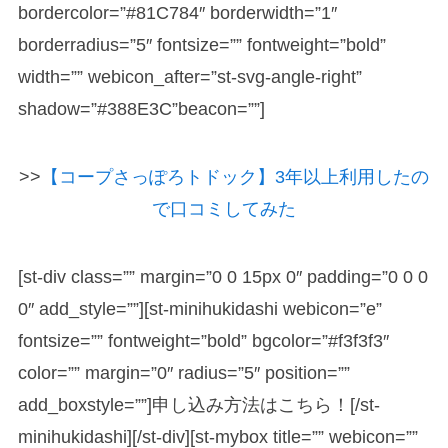
bordercolor=”#81C784″ borderwidth=”1″
borderradius=”5″ fontsize=”” fontweight=”bold”
width=”” webicon_after=”st-svg-angle-right”
shadow=”#388E3C”beacon=””]
>>
【コープさっぽろトドック】3年以上利用したの
で口コミしてみた
[st-div class=”” margin=”0 0 15px 0″ padding=”0 0 0
0″ add_style=””][st-minihukidashi webicon=”e”
fontsize=”” fontweight=”bold” bgcolor=”#f3f3f3″
color=”” margin=”0″ radius=”5″ position=””
add_boxstyle=””]申し込み方法はこちら！[/st-
minihukidashi][/st-div][st-mybox title=”” webicon=””