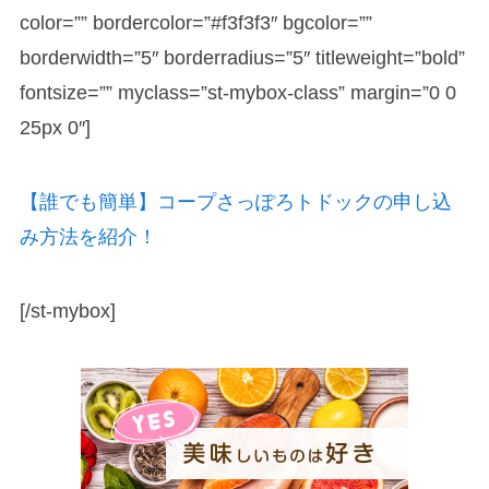
color=”” bordercolor=”#f3f3f3″ bgcolor=””
borderwidth=”5″ borderradius=”5″ titleweight=”bold”
fontsize=”” myclass=”st-mybox-class” margin=”0 0
25px 0″]
【誰でも簡単】コープさっぽろトドックの申し込
み方法を紹介！
[/st-mybox]