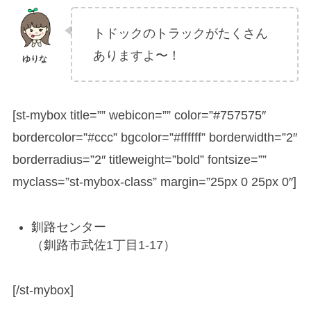
トドックのトラックがたくさん
ありますよ〜！
[st-mybox title=”” webicon=”” color=”#757575″
bordercolor=”#ccc” bgcolor=”#ffffff” borderwidth=”2″
borderradius=”2″ titleweight=”bold” fontsize=””
myclass=”st-mybox-class” margin=”25px 0 25px 0″]
釧路センター
（釧路市武佐1丁目1-17）
[/st-mybox]