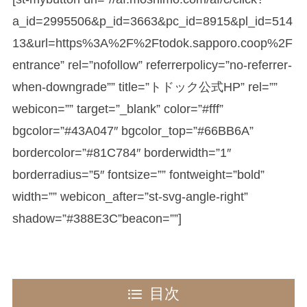
a_id=2995506&p_id=3663&pc_id=8915&pl_id=514
13&url=https%3A%2F%2Ftodok.sapporo.coop%2F
entrance” rel=”nofollow” referrerpolicy=”no-referrer-
when-downgrade”” title=”トドック公式HP” rel=””
webicon=”” target=”_blank” color=”#fff”
bgcolor=”#43A047″ bgcolor_top=”#66BB6A”
bordercolor=”#81C784″ borderwidth=”1″
borderradius=”5″ fontsize=”” fontweight=”bold”
width=”” webicon_after=”st-svg-angle-right”
shadow=”#388E3C”beacon=””]
目次