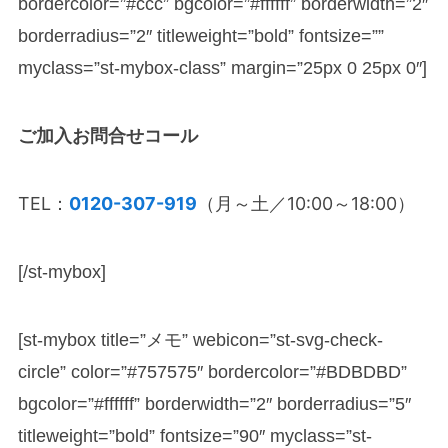
bordercolor=”#ccc” bgcolor=”#ffffff” borderwidth=”2″
borderradius=”2″ titleweight=”bold” fontsize=””
myclass=”st-mybox-class” margin=”25px 0 25px 0″]
ご加入お問合せコール
TEL：
0120-307-919
（月～土／10:00～18:00）
[/st-mybox]
[st-mybox title=”メモ” webicon=”st-svg-check-
circle” color=”#757575″ bordercolor=”#BDBDBD”
bgcolor=”#ffffff” borderwidth=”2″ borderradius=”5″
titleweight=”bold” fontsize=”90″ myclass=”st-